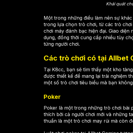
Khái quát ch
Một trong những điều làm nên sự khác 
trong lựa chọn trò chơi, từ các trò chơ
chơi máy đánh bạc hiện đại. Giao diện n
dụng, đồng thời cung cấp nhiều tùy ch
từng người chơi.
Các trò chơi có tại Allbe
Tại K8cc, bạn sẽ tìm thấy một kho tàng
được thiết kế để mang lại trải nghiệm t
một số trò chơi tiêu biểu mà bạn không
Poker
Poker là một trong những trò chơi bài 
thích bởi cả người chơi mới và những t
thuần là một trò chơi may rủi mà còn đò