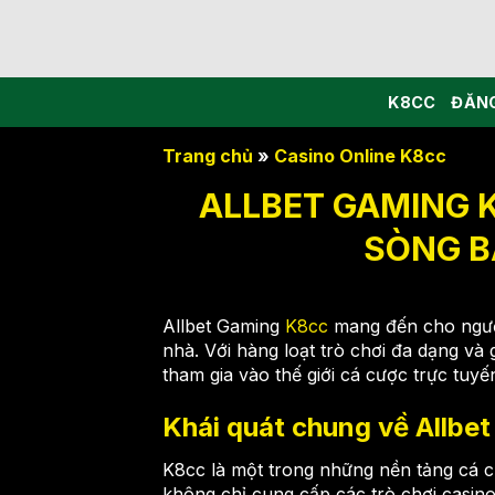
Chuyển
đến
nội
dung
K8CC
ĐĂNG
Trang chủ
»
Casino Online K8cc
ALLBET GAMING K
SÒNG B
Allbet Gaming
K8cc
mang đến cho người
nhà. Với hàng loạt trò chơi đa dạng và 
tham gia vào thế giới cá cược trực tuy
Khái quát chung về Allbe
K8cc là một trong những nền tảng cá cư
không chỉ cung cấp các trò chơi casino