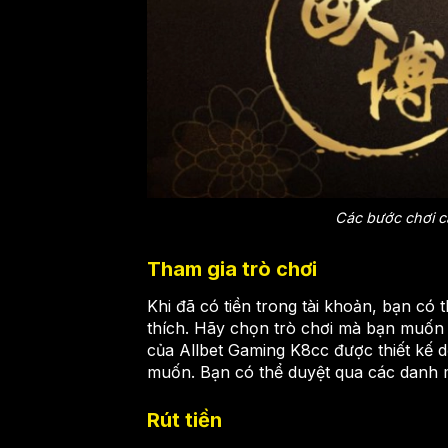
Các bước chơi c
Tham gia trò chơi
Khi đã có tiền trong tài khoản, bạn có
thích. Hãy chọn trò chơi mà bạn muốn 
của Allbet Gaming K8cc được thiết kế d
muốn. Bạn có thể duyệt qua các danh 
Rút tiền