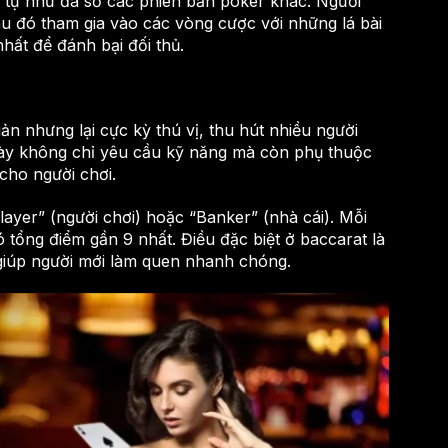
g tự như đa số các phiên bản poker khác. Người
sau đó tham gia vào các vòng cược với những lá bài
hất để đánh bại đối thủ.
ản nhưng lại cực kỳ thú vị, thu hút nhiều người
 này không chỉ yêu cầu kỹ năng mà còn phụ thuộc
cho người chơi.
layer” (người chơi) hoặc “Banker” (nhà cái). Mỗi
có tổng điểm gần 9 nhất. Điều đặc biệt ở baccarat là
 giúp người mới làm quen nhanh chóng.