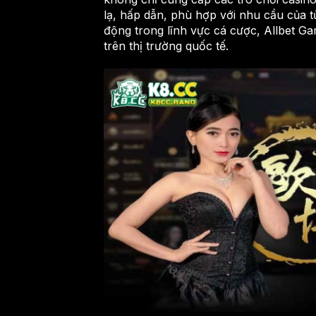
lạ, hấp dẫn, phù hợp với nhu cầu của t
động trong lĩnh vực cá cược, Allbet G
trên thị trường quốc tế.