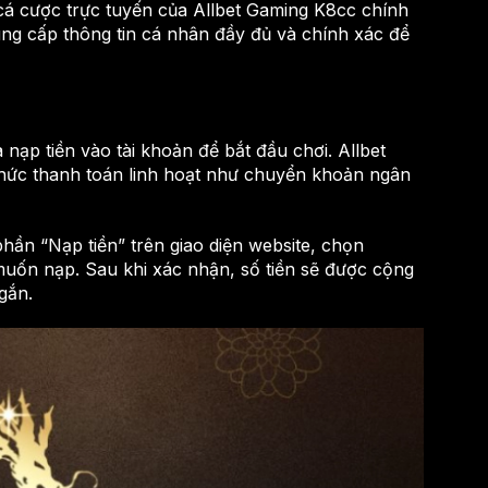
 cá cược trực tuyến của Allbet Gaming K8cc chính
ung cấp thông tin cá nhân đầy đủ và chính xác để
 nạp tiền vào tài khoản để bắt đầu chơi. Allbet
hức thanh toán linh hoạt như chuyển khoản ngân
phần “Nạp tiền” trên giao diện website, chọn
uốn nạp. Sau khi xác nhận, số tiền sẽ được cộng
gắn.