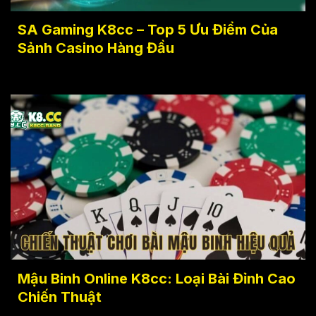
SA Gaming K8cc – Top 5 Ưu Điểm Của
Sảnh Casino Hàng Đầu
Mậu Binh Online K8cc: Loại Bài Đỉnh Cao
Chiến Thuật