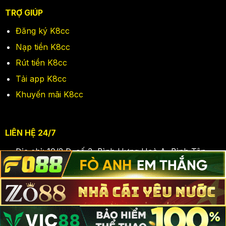
TRỢ GIÚP
Đăng ký K8cc
Nạp tiền K8cc
Rút tiền K8cc
Tải app K8cc
Khuyến mãi K8cc
LIÊN HỆ 24/7
Địa chỉ: 10/2 Đ. số 3, Bình Hưng Hoà A, Bình Tân,
Hồ Chí Minh
Số điện thoại: 0896213303
Mail:
k8cc.band@gmail.com
Website:
https://k8cc.band/