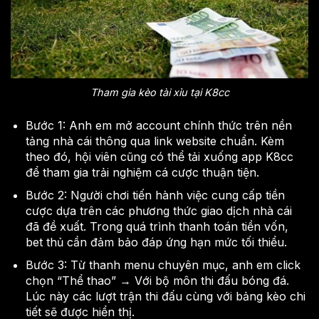
Tham gia kèo tài xỉu tại K8cc
Bước 1: Anh em mở account chính thức trên nền
tảng nhà cái thông qua link website chuẩn. Kèm
theo đó, hội viên cũng có thể tải xuống app K8cc
để tham gia trải nghiệm cá cược thuận tiện.
Bước 2: Người chơi tiến hành việc cung cấp tiền
cược dựa trên các phương thức giao dịch nhà cái
đã đề xuất. Trong quá trình thanh toán tiền vốn,
bet thủ cần đảm bảo đáp ứng hạn mức tối thiểu.
Bước 3: Từ thanh menu chuyên mục, anh em click
chọn “Thể thao” → Với bộ môn thi đấu bóng đá.
Lúc này các lượt trận thi đấu cùng với bảng kèo chi
tiết sẽ được hiển thị.