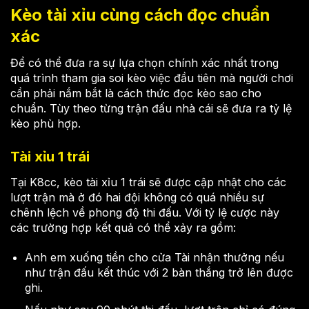
Kèo tài xỉu cùng cách đọc chuẩn
xác
Để có thể đưa ra sự lựa chọn chính xác nhất trong
quá trình tham gia soi kèo việc đầu tiên mà người chơi
cần phải nắm bắt là cách thức đọc kèo sao cho
chuẩn. Tùy theo từng trận đấu nhà cái sẽ đưa ra tỷ lệ
kèo phù hợp.
Tài xỉu 1 trái
Tại K8cc, kèo tài xỉu 1 trái sẽ được cập nhật cho các
lượt trận mà ở đó hai đội không có quá nhiều sự
chênh lệch về phong độ thi đấu. Với tỷ lệ cược này
các trường hợp kết quả có thể xảy ra gồm:
Anh em xuống tiền cho cửa Tài nhận thưởng nếu
như trận đấu kết thúc với 2 bàn thắng trở lên được
ghi.