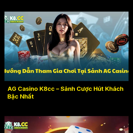
AG Casino K8cc – Sảnh Cược Hút Khách
Bậc Nhất