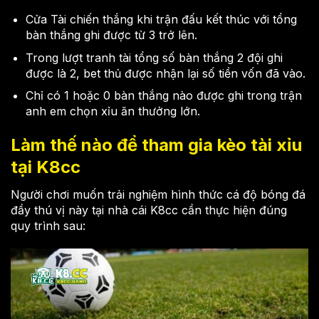
Cửa Tài chiến thắng khi trận đấu kết thúc với tổng
bàn thắng ghi được từ 3 trở lên.
Trong lượt tranh tài tổng số bàn thắng 2 đội ghi
được là 2, bet thủ được nhận lại số tiền vốn đã vào.
Chỉ có 1 hoặc 0 bàn thắng nào được ghi trong trận
anh em chọn xỉu ăn thưởng lớn.
Làm thế nào để tham gia kèo tài xỉu
tại K8cc
Người chơi muốn trải nghiệm hình thức cá độ bóng đá
đầy thú vị này tại nhà cái K8cc cần thực hiện đúng
quy trình sau: