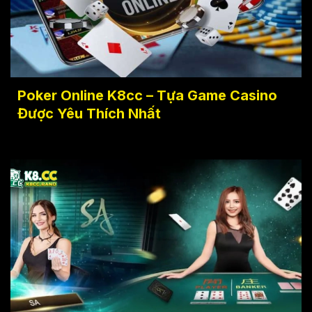
Poker Online K8cc – Tựa Game Casino
Được Yêu Thích Nhất