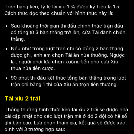
Trên bảng kèo, tỷ lệ tài xỉu 1 ¾ được ký hiệu là 1.5.
Cách thức đọc theo chuẩn với hình thức này là:
Sau khoảng thời gian thi đấu chính thức trận đấu
có tổng từ 3 bàn thắng trở lên, cửa Tài dành chiến
thắng.
Nếu như trong lượt trận chỉ có đúng 2 bàn thắng
được ghi, anh em chọn Tài ăn nửa thưởng. Ngược
lại, người chơi lựa chọn xuống tiền cho cửa Xỉu
thua nửa tiền cược.
90 phút thi đấu kết thúc tổng bàn thắng trong lượt
trận chỉ bằng 1 thì cửa Xỉu ăn trọn tiền thưởng.
Tài xỉu 2 trái
Thông thường hình thức kèo tài xỉu 2 trái sẽ được nhà
cái cập nhật cho các lượt trận mà ở đó 2 đội có hệ số
ghi bàn cao. Lựa chọn tham gia, kết quả sẽ được xác
định với 3 trường hợp sau: