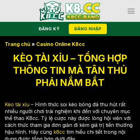
Chuyển
đến
nội
dung
ĐĂNG KÝ
ĐĂNG NHẬP
Trang chủ
»
Casino Online K8cc
KÈO TÀI XỈU – TỔNG HỢP
THÔNG TIN MÀ TÂN THỦ
PHẢI NẮM BẮT
Kèo tài xỉu
– Hình thức soi kèo bóng đá thu hút rất
nhiều người chơi trải nghiệm khi đến với chuyên mục
thể thao K8cc. Tỷ lệ cược này được lòng hội viên với
cách thức tham gia đơn giản đi kèm giá trị tiền thưởng
hậu hĩnh. Hãy cùng
k8cc
tìm hiểu chi tiết trong nội
dung được tổng hợp dưới đây
.