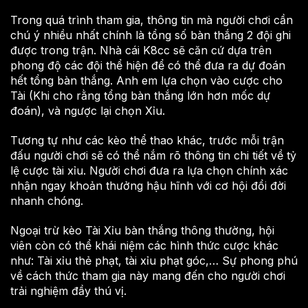
Trong quá trình tham gia, thông tin mà người chơi cần
chú ý nhiều nhất chính là tổng số bàn thắng 2 đội ghi
được trong trận. Nhà cái K8cc sẽ căn cứ dựa trên
phong độ các đội thể hiện để có thể đưa ra dự đoán
hết tổng bàn thắng. Anh em lựa chọn vào cược cho
Tài (Khi cho rằng tổng bàn thắng lớn hơn mốc dự
đoán), và ngược lại chọn Xỉu.
Tương tự như các kèo thể thao khác, trước mỗi trận
đấu người chơi sẽ có thể nắm rõ thông tin chi tiết về tỷ
lệ cược tài xỉu. Người chơi đưa ra lựa chọn chính xác
nhận ngay khoản thưởng hậu hĩnh với cơ hội đổi đời
nhanh chóng.
Ngoại trừ kèo Tài Xỉu bàn thắng thông thường, hội
viên còn có thể khái niệm các hình thức cược khác
như: Tài xỉu thẻ phạt, tài xỉu phạt góc,… Sự phong phú
về cách thức tham gia này mang đến cho người chơi
trải nghiệm đầy thú vị.