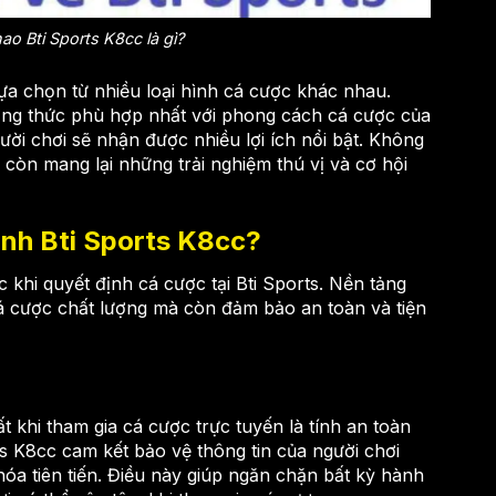
ao Bti Sports K8cc là gì?
lựa chọn từ nhiều loại hình cá cược khác nhau.
ơng thức phù hợp nhất với phong cách cá cược của
ười chơi sẽ nhận được nhiều lợi ích nổi bật. Không
ây còn mang lại những trải nghiệm thú vị và cơ hội
ảnh Bti Sports K8cc?
 khi quyết định cá cược tại Bti Sports. Nền tảng
á cược chất lượng mà còn đảm bảo an toàn và tiện
 khi tham gia cá cược trực tuyến là tính an toàn
ts K8cc cam kết bảo vệ thông tin của người chơi
a tiên tiến. Điều này giúp ngăn chặn bất kỳ hành