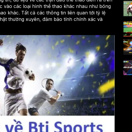
ược vào các loại hình thể thao khác nhau như bóng
o khác. Tất cả các thông tin liên quan tới tỷ lệ
hật thường xuyên, đảm bảo tính chính xác và