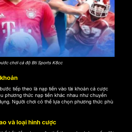
ước chơi cá độ Bti Sports K8cc
i khoản
bước tiếp theo là nạp tiền vào tài khoản cá cược
iều phương thức nạp tiền khác nhau như chuyển
 dụng. Người chơi có thể lựa chọn phương thức phù
ao và loại hình cược