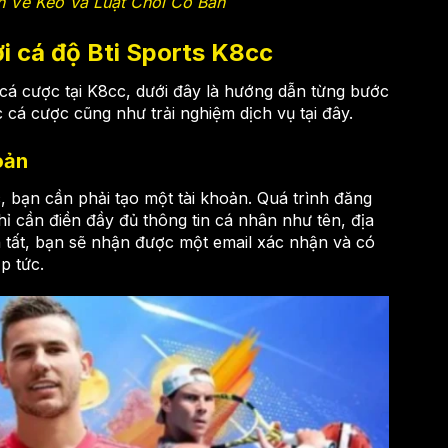
in Về Kèo Và Luật Chơi Cơ Bản
 cá độ Bti Sports K8cc
 cá cược tại K8cc, dưới đây là hướng dẫn từng bước
 cá cược cũng như trải nghiệm dịch vụ tại đây.
oản
c, bạn cần phải tạo một tài khoản. Quá trình đăng
ỉ cần điền đầy đủ thông tin cá nhân như tên, địa
àn tất, bạn sẽ nhận được một email xác nhận và có
p tức.