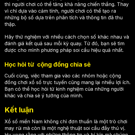
thì người chơi có thể tăng khả năng chiến thắng. Thay
vì chỉ dựa vào cảm tính, người chơi có thể tạo ra
những bộ số dựa trên phân tích và thông tin đã thu
thập.
Hãy thử nghiệm với nhiều cách chọn số khác nhau và
đánh giá kết quả sau mỗi kỳ quay. Từ đó, bạn sẽ tìm
được cho mình phương pháp soi cầu hiệu quả nhất.
Học hỏi từ cộng đồng chia sẻ
Cuối cùng, việc tham gia vào các nhóm hoặc cộng
đồng chơi xổ số trực tuyến cũng mang lại nhiều lợi ích.
Bạn có thể học hỏi từ kinh nghiệm của những người
khác và chia sẻ ý tưởng của mình.
Kết luận
Xổ số miền Nam không chỉ đơn thuần là một trò chơi
may rủi mà còn là một nghệ thuật soi cầu đầy thú vị.
Hy vọng rằng với những thông tin và bí kíp mà chúng