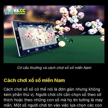
Cơ cấu thưởng và cách chơi xổ số miền Nam
Cách chơi xổ số miền Nam
Cách chơi xổ số có thể nói là đơn giản nhưng không
kém phần thú vị. Người chơi chỉ cần chọn số theo sở
thích hoặc theo những con số mà họ tin tưởng là may
mắn. Một số người chơi tin vào việc lựa chọn các con