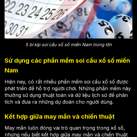
5 bí kíp soi cầu xổ số miền Nam trúng lớn
Sử dụng các phần mềm soi cầu xổ số miền
Nam
Hiện nay, có rất nhiều phần mềm soi cầu xổ số được
phát triển để hỗ trợ người chơi. Những phần mềm này
thường sử dụng thuật toán và dữ liệu lịch sử để phân
tích và đưa ra những dự đoán cho người dùng.
Kết hợp giữa may mắn và chiến thuật
May mắn luôn đóng vai trò quan trọng trong xổ số,
nhưng nếu biết kết hợp giữa may mắn và chiến thuật