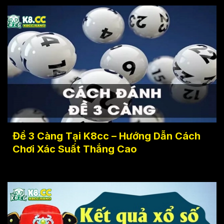
Đề 3 Càng Tại K8cc – Hướng Dẫn Cách
Chơi Xác Suất Thắng Cao