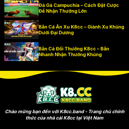
Đá Gà Campuchia – Cách Đặt Cược
Để Nhận Thưởng Lớn
Bắn Cá Ăn Xu K8cc – Giành Xu Khủng
Dưới Đại Dương
Bắn Cá Đổi Thưởng K8cc – Bắn
Nhanh Nhận Thưởng Khủng
Chào mừng bạn đến với K8cc.band - Trang chủ chính
thức của nhà cái K8cc tại Việt Nam