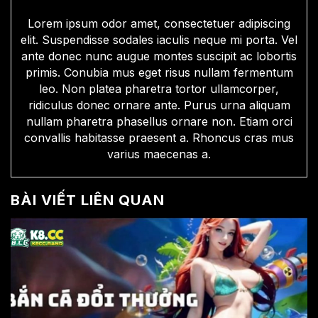
Lorem ipsum odor amet, consectetuer adipiscing
elit. Suspendisse sodales iaculis neque mi porta. Vel
ante donec nunc augue montes suscipit ac lobortis
primis. Conubia mus eget risus nullam fermentum
leo. Non platea pharetra tortor ullamcorper,
ridiculus donec ornare ante. Purus urna aliquam
nullam pharetra phasellus ornare non. Etiam orci
convallis habitasse praesent a. Rhoncus cras mus
varius maecenas a.
BÀI VIẾT LIÊN QUAN