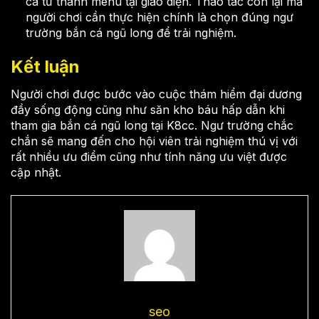
cá từ thanh menu tại giao diện. Thao tác còn lại mà
người chơi cần thực hiện chính là chọn đúng ngư
trường bắn cá ngũ long để trải nghiệm.
Kết luận
Người chơi được bước vào cuộc thám hiểm đại dương
đầy sống động cũng như săn kho báu hấp dẫn khi
tham gia bắn cá ngũ long tại K8cc. Ngư trường chắc
chắn sẽ mang đến cho hội viên trải nghiệm thú vị với
rất nhiều ưu điểm cũng như tính năng ưu việt được
cập nhật.
seo