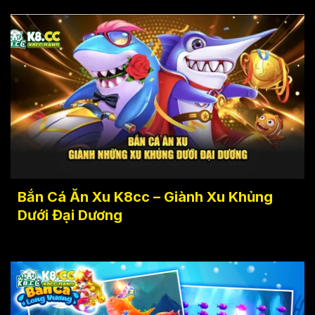
Bắn Cá Ăn Xu K8cc – Giành Xu Khủng
Dưới Đại Dương