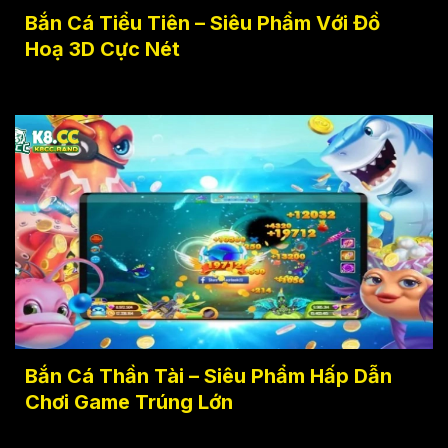
​​Bắn Cá Tiểu Tiên – Siêu Phẩm Với Đồ
Hoạ 3D Cực Nét
Bắn Cá Thần Tài – Siêu Phẩm Hấp Dẫn
Chơi Game Trúng Lớn