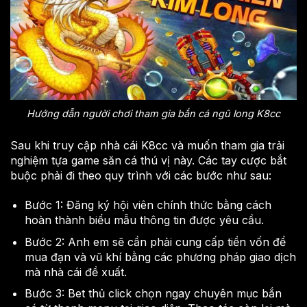
Hướng dẫn người chơi tham gia bắn cá ngũ long K8cc
Sau khi truy cập nhà cái K8cc và muốn tham gia trải
nghiệm tựa game săn cá thú vị này. Các tay cược bắt
buộc phải đi theo quy trình với các bước như sau:
Bước 1: Đăng ký hội viên chính thức bằng cách
hoàn thành biểu mẫu thông tin được yêu cầu.
Bước 2: Anh em sẽ cần phải cung cấp tiền vốn để
mua đạn và vũ khí bằng các phương pháp giao dịch
mà nhà cái đề xuất.
Bước 3: Bet thủ click chọn ngay chuyên mục bắn