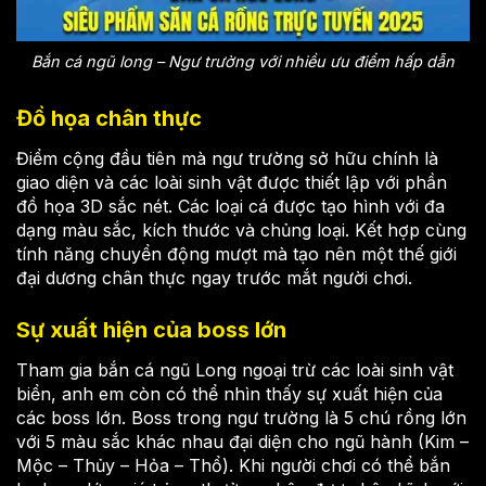
Bắn cá ngũ long – Ngư trường với nhiều ưu điểm hấp dẫn
Đồ họa chân thực
Điểm cộng đầu tiên mà ngư trường sở hữu chính là
giao diện và các loài sinh vật được thiết lập với phần
đồ họa 3D sắc nét. Các loại cá được tạo hình với đa
dạng màu sắc, kích thước và chủng loại. Kết hợp cùng
tính năng chuyển động mượt mà tạo nên một thế giới
đại dương chân thực ngay trước mắt người chơi.
Sự xuất hiện của boss lớn
Tham gia bắn cá ngũ Long ngoại trừ các loài sinh vật
biển, anh em còn có thể nhìn thấy sự xuất hiện của
các boss lớn. Boss trong ngư trường là 5 chú rồng lớn
với 5 màu sắc khác nhau đại diện cho ngũ hành (Kim –
Mộc – Thủy – Hỏa – Thổ). Khi người chơi có thể bắn