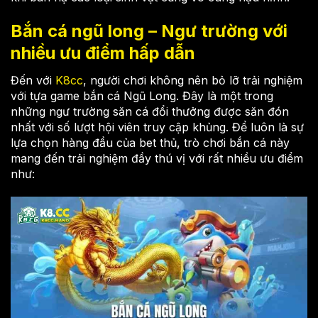
Bắn cá ngũ long – Ngư trường với
nhiều ưu điểm hấp dẫn
Đến với
K8cc
, người chơi không nên bỏ lỡ trải nghiệm
với tựa game bắn cá Ngũ Long. Đây là một trong
những ngư trường săn cá đổi thưởng được săn đón
nhất với số lượt hội viên truy cập khủng. Để luôn là sự
lựa chọn hàng đầu của bet thủ, trò chơi bắn cá này
mang đến trải nghiệm đầy thú vị với rất nhiều ưu điểm
như: