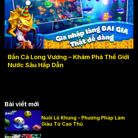
Bắn Cá Long Vương – Khám Phá Thế Giới
Nước Sâu Hấp Dẫn
Bài viết mới
Nuôi Lô Khung – Phương Pháp Làm
Giàu Từ Cao Thủ