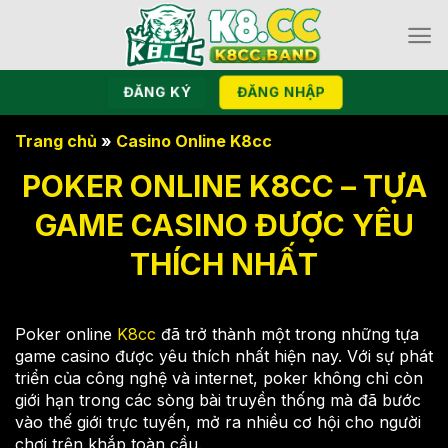
Chuyển
đến
nội
dung
ĐĂNG KÝ
ĐĂNG NHẬP
Trang chủ
»
Casino Online K8cc
POKER ONLINE K8CC – TỰA
GAME CASINO ĐƯỢC YÊU
THÍCH NHẤT
Poker online
K8cc
đã trở thành một trong những tựa
game casino được yêu thích nhất hiện nay. Với sự phát
triển của công nghệ và internet, poker không chỉ còn
giới hạn trong các sòng bài truyền thống mà đã bước
vào thế giới trực tuyến, mở ra nhiều cơ hội cho người
chơi trên khắp toàn cầu.