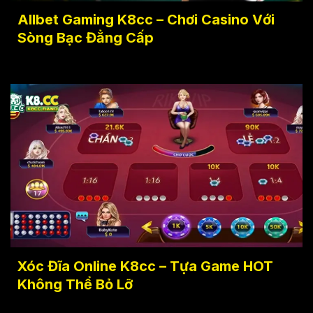
Allbet Gaming K8cc – Chơi Casino Với
Sòng Bạc Đẳng Cấp
Xóc Đĩa Online K8cc – Tựa Game HOT
Không Thể Bỏ Lỡ