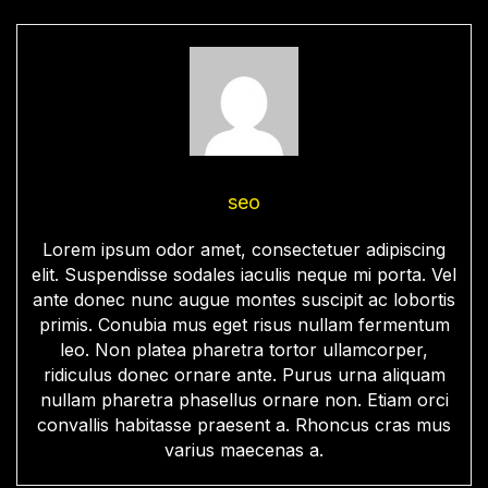
seo
Lorem ipsum odor amet, consectetuer adipiscing
elit. Suspendisse sodales iaculis neque mi porta. Vel
ante donec nunc augue montes suscipit ac lobortis
primis. Conubia mus eget risus nullam fermentum
leo. Non platea pharetra tortor ullamcorper,
ridiculus donec ornare ante. Purus urna aliquam
nullam pharetra phasellus ornare non. Etiam orci
convallis habitasse praesent a. Rhoncus cras mus
varius maecenas a.