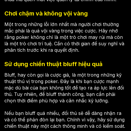
Chơi chậm và không vội vàng
Một trong những lỗi lớn nhất mà người chơi thường
mắc phải là quá vội vàng trong việc cược. Hãy nhớ
rằng poker không chỉ là một trò chơi may rủi mà còn
là một trò chơi trí tuệ. Cần có thời gian để suy nghĩ và
phân tích trước khi ra quyết định.
Sử dụng chiến thuật bluff hiệu quả
Bluff, hay còn gọi là cược giả, là một trong những kỹ
thuật thú vị trong poker. Đây là khi bạn cược mạnh
mặc dù bài của bạn không tốt để tạo ra áp lực lên đối
thủ. Tuy nhiên, để bluff thành công, bạn cần phải
chọn thời điểm phù hợp và cân nhắc kỹ lưỡng.
Nếu bạn bluff quá nhiều, đối thủ sẽ dễ dàng nhận ra
và có thể phản đòn lại bạn. Chính vì vậy, hãy sử dụng
chiến thuật này một cách thông minh và có kiểm soát.