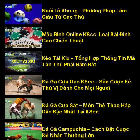
Nuôi Lô Khung – Phương Pháp Làm
Giàu Từ Cao Thủ
Mậu Binh Online K8cc: Loại Bài Đỉnh
Cao Chiến Thuật
Kèo Tài Xỉu – Tổng Hợp Thông Tin Mà
Tân Thủ Phải Nắm Bắt
Đá Gà Cựa Dao K8cc – Sân Cược Kê
Thú Vị Dành Cho Mọi Người
Đá Gà Cựa Sắt – Môn Thể Thao Hấp
Dẫn Bậc Nhất Tại K8cc
Đá Gà Campuchia – Cách Đặt Cược
Để Nhận Thưởng Lớn