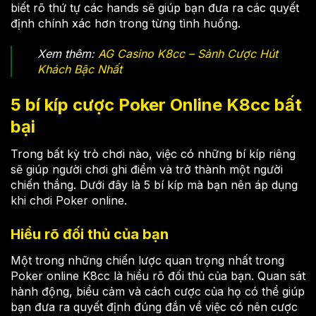
biết rõ thứ tự các hands sẽ giúp bạn đưa ra các quyết
định chính xác hơn trong từng tình huống.
Xem thêm:
AG Casino K8cc – Sảnh Cược Hút
Khách Bậc Nhất
5 bí kíp cược Poker Online K8cc bất
bại
Trong bất kỳ trò chơi nào, việc có những bí kíp riêng
sẽ giúp người chơi ghi điểm và trở thành một người
chiến thắng. Dưới đây là 5 bí kíp mà bạn nên áp dụng
khi chơi Poker online.
Hiểu rõ đối thủ của bạn
Một trong những chiến lược quan trọng nhất trong
Poker online K8cc là hiểu rõ đối thủ của bạn. Quan sát
hành động, biểu cảm và cách cược của họ có thể giúp
bạn đưa ra quyết định đúng đắn về việc có nên cược